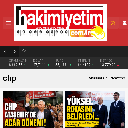
GRAM ALTIN
DOLAR
EURO
STERLİN
BIST 100
6.660,55
47,7111
55,1881
64,4139
13.779,39
chp
Anasayfa
Etiket:chp