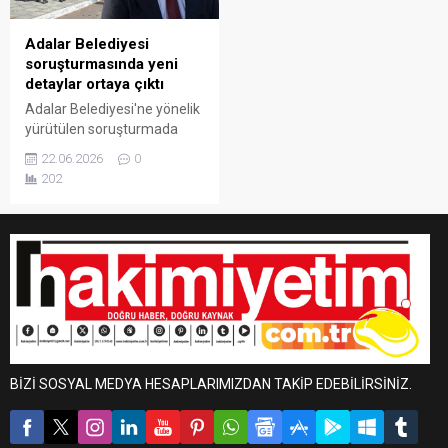
hükmetti. Böylece Gürsel
Tekin’in görevini
Adalar Belediyesi
sürdürmesinin önünde
soruşturmasında yeni
herhangi bir engel
detaylar ortaya çıktı
oluşmadı.İstanbul 45. Asliye
Adalar Belediyesi'ne yönelik
Hukuk...
yürütülen soruşturmada
yeni detaylar ortaya çıktı.
22.06.2026
0
Dosyada çarpıcı iddialar yer
202
aldı. İddialar arasında
Heybeliada'daki ormanlık
alandaki bir taşınmaza iskân
ve otel ruhsatı verilmesi için
150 bin Euro talep edildiği
ileri sürüldü. Dosyada dikkat
çeken bir diğer ise kanunen
harçtan muaf olan bir
taşınmazın iskân ve izin
süreçleri...
BİZİ SOSYAL MEDYA HESAPLARIMIZDAN TAKİP EDEBİLİRSİNİZ.