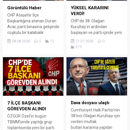
YÜKSEL KARARINI
Görüntülü Haber
VERDİ!
CHP Ataşehir İlçe
CHP’de 38. Olağan
Başkanlığına atanan Duran
Kurultay’ın ardından
Acar, parti binasına gelişinde
başlayan ve parti içinde yeni
coşkulu bir kalabalık
bir siyasi oluşumun temelleri
tarafından karşılandı.
21.07.2026
0
08.08.2026
0
12
atılırken, Kartal Belediye
Konuşmasında birlik ve
319
Başkanı Gökhan Yüksel’in de
beraberlik mesajları veren
yol haritasını belirlediği öne
Acar, partilerini ilçelerinde
sürüldü. Mahkeme
büyüterek devraldıkları
tarafından iptal edilen
bayrağı zirveye
kurultay sürecinde Kemal
taşıyacaklarını vurguladı.
Kılıçdaroğlu’ndan ayrılarak
Mahkeme tarafından Kemal
Özgür Özel ve Ekrem
Kılıçdaroğlu’nun yeniden
İmamoğlu’nun öncülüğünü
genel başkanlığa
yaptığı “değişim” hareketine
atanmasının ardından
destek veren Yüksel’in,
Özgür Özel ve Ekrem
Dava dosyası ulaştı
7 İLÇE BAŞKANI
CHP’den ayrılarak
İmamoğlu, “Yeni Parti”yi
GÖREVDEN ALINDI
Cumhuriyet Halk Partisi’nin
kurulması...
kurarak CHP’den ayrıldılar.
38’inci Olağan Kurultayı için
ÖZGÜR Özel’in bugün
Türkiye’nin...
verilen mutlak
TBMM’sinde yaptığı grup
butlan kararına yapılan
toplantısında yeni bir parti